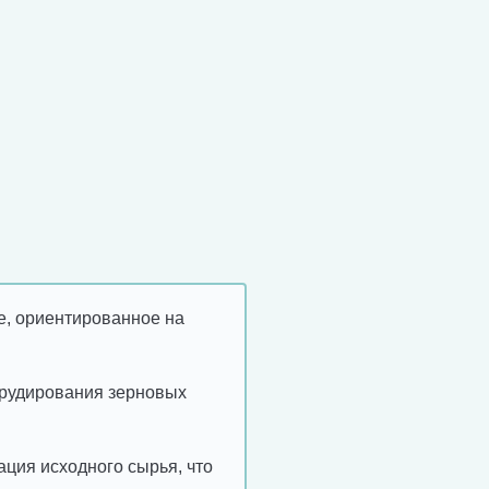
е, ориентированное на
трудирования зерновых
ция исходного сырья, что